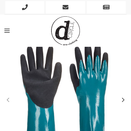
Phone
Mobile
Newslett
Icon
Icon
Icon