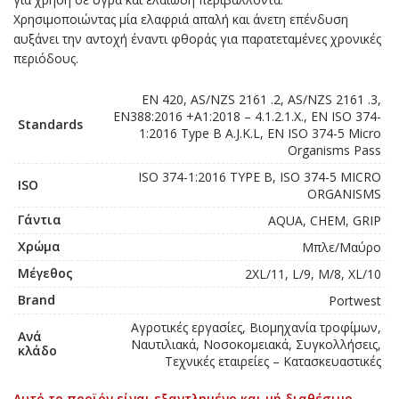
Χρησιμοποιώντας μία ελαφριά απαλή και άνετη επένδυση
αυξάνει την αντοχή έναντι φθοράς για παρατεταμένες χρονικές
περιόδους.
EN 420, AS/NZS 2161 .2, AS/NZS 2161 .3,
EN388:2016 +A1:2018 – 4.1.2.1.X., EN ISO 374-
Standards
1:2016 Type B A.J.K.L, EN ISO 374-5 Micro
Organisms Pass
ISO 374-1:2016 TYPE B, ISO 374-5 MICRO
ISO
ORGANISMS
Γάντια
AQUA, CHEM, GRIP
Χρώμα
Μπλε/Μαύρο
Μέγεθος
2XL/11, L/9, M/8, XL/10
Brand
Portwest
Αγροτικές εργασίες, Βιομηχανία τροφίμων,
Ανά
Ναυτιλιακά, Νοσοκομειακά, Συγκολλήσεις,
κλάδο
Τεχνικές εταιρείες – Κατασκευαστικές
Αυτό το προϊόν είναι εξαντλημένο και μή διαθέσιμο