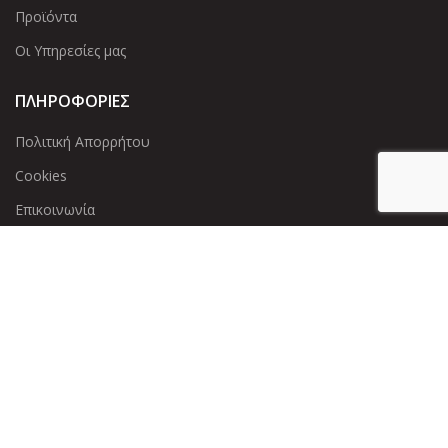
Προϊόντα
Οι Υπηρεσίες μας
ΠΛΗΡΟΦΟΡΙΕΣ
Πολιτική Απορρήτου
Cookies
Επικοινωνία
ΕΠΙΚΟΙΝΩΝΊΑ
Άντερσεν 12, Αθήνα 115 25
+30 210 2 207 853
info@dcircle.gr
Copyright © 2022 Dcircle. All Rights Reserved.
Web Design &