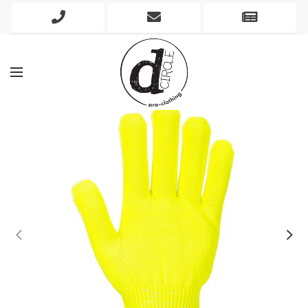
Phone
Mobile
Newslett
Icon
Icon
Icon