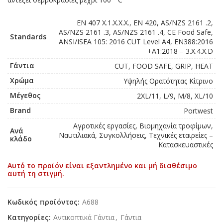
EN 407 X.1.X.X.X., EN 420, AS/NZS 2161 .2,
AS/NZS 2161 .3, AS/NZS 2161 .4, CE Food Safe,
Standards
ANSI/ISEA 105: 2016 CUT Level A4, EN388:2016
+A1:2018 – 3.X.4.X.D
Γάντια
CUT, FOOD SAFE, GRIP, HEAT
Χρώμα
Υψηλής Ορατότητας Κίτρινο
Μέγεθος
2XL/11, L/9, M/8, XL/10
Brand
Portwest
Αγροτικές εργασίες, Βιομηχανία τροφίμων,
Ανά
Ναυτιλιακά, Συγκολλήσεις, Τεχνικές εταιρείες –
κλάδο
Κατασκευαστικές
Αυτό το προϊόν είναι εξαντλημένο και μή διαθέσιμο
αυτή τη στιγμή.
Κωδικός προϊόντος:
A688
Κατηγορίες:
Αντικοπτικά Γάντια
,
Γάντια