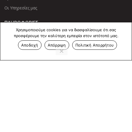
Οι Υπηρεσίες μας
ΠΛΗΡΟΦΟΡΙΕΣ
Χρησιμοποιούμε cookies για να διασφαλίσουμε ότι σας
Πολιτική Απορρήτου
προσφέρουμε την καλύτερη εμπειρία στον ιστότοπό μας.
Cookies
Αποδοχή
Απόρριψη
Πολιτική Απορρήτου
Επικοινωνία
ΕΠΙΚΟΙΝΩΝΊΑ
Άντερσεν 12, Αθήνα 115 25
+30 210 2 207 853
info@dcircle.gr
Copyright © 2022 Dcircle. All Rights Reserved.
Web Design &
development by web-idea.gr