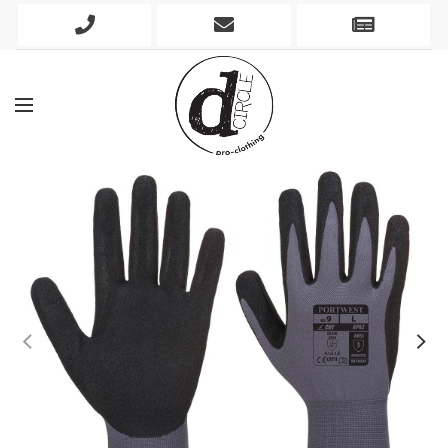
Phone
Mobile
Newslett
Icon
Icon
Icon