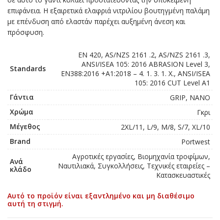
επιφάνεια. Η εξαιρετικά ελαφριά νιτριλίου βουτηγμένη παλάμη
με επένδυση από ελαστάν παρέχει αυξημένη άνεση και
πρόσφυση.
EN 420, AS/NZS 2161 .2, AS/NZS 2161 .3,
ANSI/ISEA 105: 2016 ABRASION Level 3,
Standards
EN388:2016 +A1:2018 – 4. 1. 3. 1. X., ANSI/ISEA
105: 2016 CUT Level A1
Γάντια
GRIP, NANO
Χρώμα
Γκρι
Μέγεθος
2XL/11, L/9, M/8, S/7, XL/10
Brand
Portwest
Αγροτικές εργασίες, Βιομηχανία τροφίμων,
Ανά
Ναυτιλιακά, Συγκολλήσεις, Τεχνικές εταιρείες –
κλάδο
Κατασκευαστικές
Αυτό το προϊόν είναι εξαντλημένο και μη διαθέσιμο
αυτή τη στιγμή.