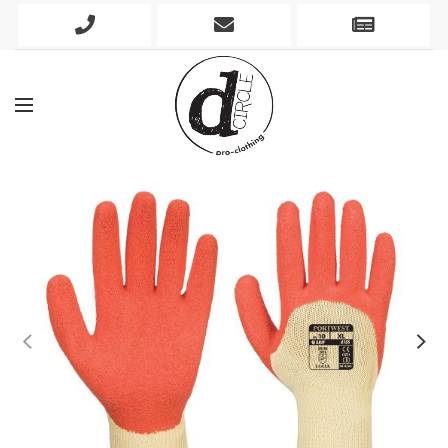
Phone
Mobile
Newslett
Icon
Icon
Icon