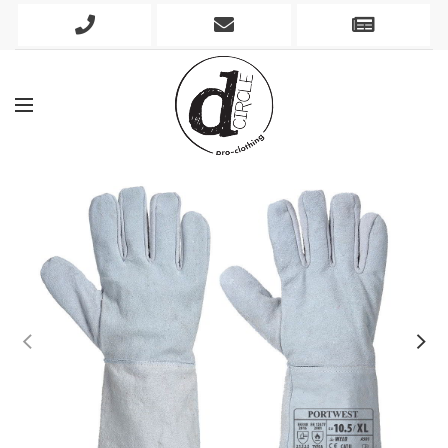
Phone
Mobile
Newslett
Icon
Icon
Icon