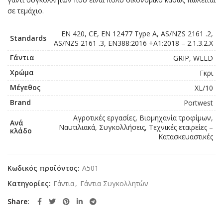
σε τεμάχιο.
EN 420, CE, EN 12477 Type A, AS/NZS 2161 .2,
Standards
AS/NZS 2161 .3, EN388:2016 +A1:2018 – 2.1.3.2.X
Γάντια
GRIP, WELD
Χρώμα
Γκρι
Μέγεθος
XL/10
Brand
Portwest
Αγροτικές εργασίες, Βιομηχανία τροφίμων,
Ανά
Ναυτιλιακά, Συγκολλήσεις, Τεχνικές εταιρείες –
κλάδο
Κατασκευαστικές
Κωδικός προϊόντος:
A501
Κατηγορίες:
Γάντια
,
Γάντια Συγκολλητών
Share