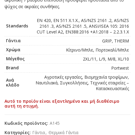
ψύχος σε ακραίες συνθήκες.
EN 420, EN 511 X.1.X., AS/NZS 2161 .2, AS/NZS
Standards
2161 .3, AS/NZS 2161 .5, ANSI/ISEA 105: 2016
CUT Level A2, EN388:2016 +A1:2018 – 2.2.3.1.X
Γάντια
GRIP, THERM
Χρώμα
Κίτρινο/Μπλε, Πορτοκαλί/Μπλε
Μέγεθος
2XL/11, L/9, M/8, XL/10
Brand
Portwest
Αγροτικές εργασίες, Βιομηχανία τροφίμων,
Ανά
Ναυτιλιακά, Συγκολλήσεις, Τεχνικές εταιρείες –
κλάδο
Κατασκευαστικές
Αυτό το προϊόν είναι εξαντλημένο και μή διαθέσιμο
αυτή τη στιγμή.
Κωδικός προϊόντος:
A145
Κατηγορίες:
Γάντια
,
Θερμικά Γάντια