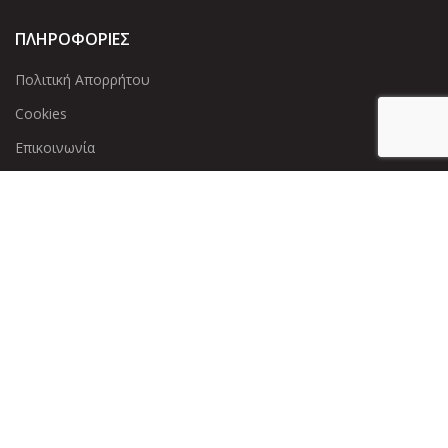
ΠΛΗΡΟΦΟΡΙΕΣ
Πολιτική Απορρήτου
Cookies
Επικοινωνία
ΕΠΙΚΟΙΝΩΝΊΑ
Άντερσεν 12, Αθήνα 115 25
+30 210 2 207 853
info@dcircle.gr
Copyright © 2022 Dcircle. All Rights Reserved.
Web Design &
development by web-idea.gr
Αριθμός Γ.Ε.ΜΗ
: 143600901000