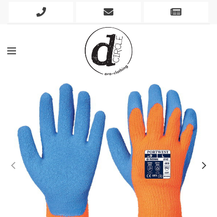
Phone
Mobile
Newslett
Icon
Icon
Icon