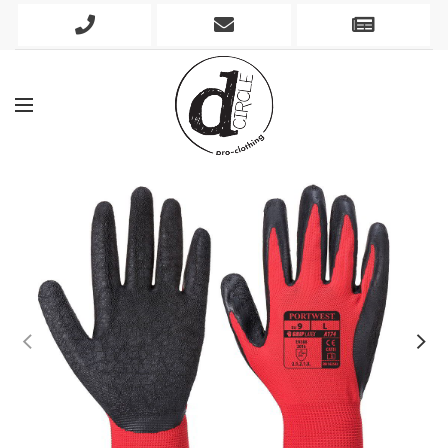
Phone
Mobile
Newslett
Icon
Icon
Icon