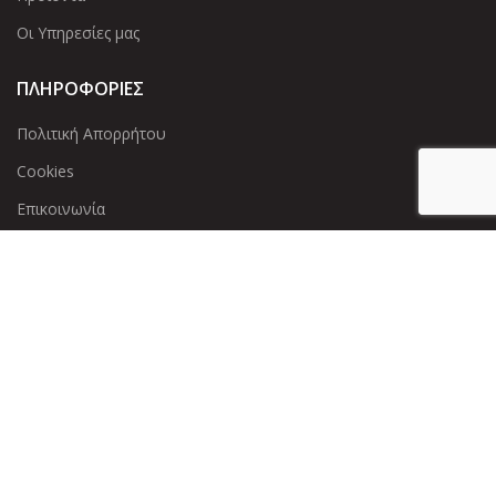
Οι Υπηρεσίες μας
ΠΛΗΡΟΦΟΡΙΕΣ
Πολιτική Απορρήτου
Cookies
Επικοινωνία
ΕΠΙΚΟΙΝΩΝΊΑ
Άντερσεν 12, Αθήνα 115 25
+30 210 2 207 853
info@dcircle.gr
Copyright © 2022 Dcircle. All Rights Reserved.
Web Design &
development by web-idea.gr