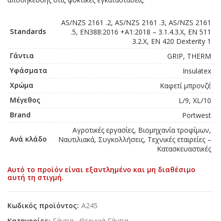
AS/NZS 2161 .2, AS/NZS 2161 .3, AS/NZS 2161
Standards
.5, EN388:2016 +A1:2018 – 3.1.4.3.X, EN 511
3.2.X, EN 420 Dexterity 1
Γάντια
GRIP, THERM
Υφάσματα
Insulatex
Χρώμα
Καφετί μπρονζέ
Μέγεθος
L/9, XL/10
Brand
Portwest
Αγροτικές εργασίες, Βιομηχανία τροφίμων,
Ανά κλάδο
Ναυτιλιακά, Συγκολλήσεις, Τεχνικές εταιρείες –
Κατασκευαστικές
Αυτό το προϊόν είναι εξαντλημένο και μη διαθέσιμο
αυτή τη στιγμή.
Κωδικός προϊόντος:
A245
Κατηγορίες:
Γάντια
,
Θερμικά Γάντια