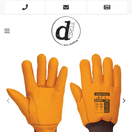
Phone
Mobile
Newslett
Icon
Icon
Icon