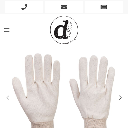
Phone
Mobile
Newslett
Icon
Icon
Icon