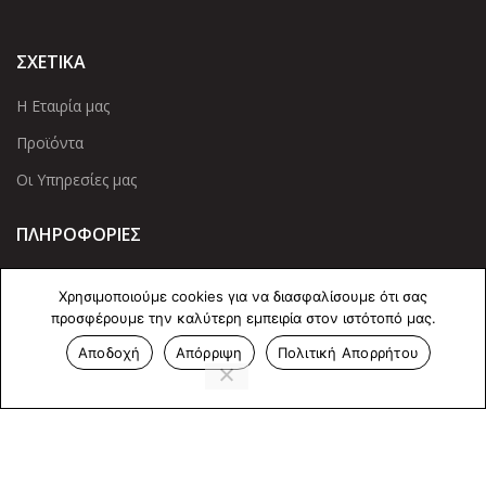
ΣΧΕΤΙΚΑ
Η Εταιρία μας
Προϊόντα
Οι Υπηρεσίες μας
ΠΛΗΡΟΦΟΡΙΕΣ
Πολιτική Απορρήτου
Χρησιμοποιούμε cookies για να διασφαλίσουμε ότι σας
Cookies
προσφέρουμε την καλύτερη εμπειρία στον ιστότοπό μας.
Επικοινωνία
Αποδοχή
Απόρριψη
Πολιτική Απορρήτου
ΕΠΙΚΟΙΝΩΝΊΑ
Άντερσεν 12, Αθήνα 115 25