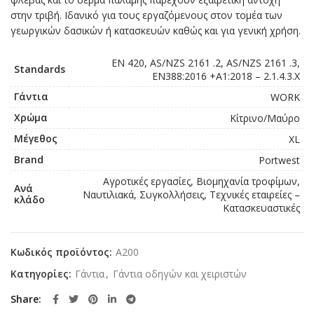
στην τριβή. Ιδανικό για τους εργαζόμενους στον τομέα των
γεωργικών δασικών ή κατασκευών καθώς και για γενική χρήση.
EN 420, AS/NZS 2161 .2, AS/NZS 2161 .3,
Standards
EN388:2016 +A1:2018 – 2.1.4.3.X
Γάντια
WORK
Χρώμα
Κίτρινο/Μαύρο
Μέγεθος
XL
Brand
Portwest
Αγροτικές εργασίες, Βιομηχανία τροφίμων,
Ανά
Ναυτιλιακά, Συγκολλήσεις, Τεχνικές εταιρείες –
κλάδο
Κατασκευαστικές
Κωδικός προϊόντος:
A200
Κατηγορίες:
Γάντια
,
Γάντια οδηγών και χειριστών
Share