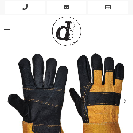
Phone
Mobile
Newslett
Icon
Icon
Icon