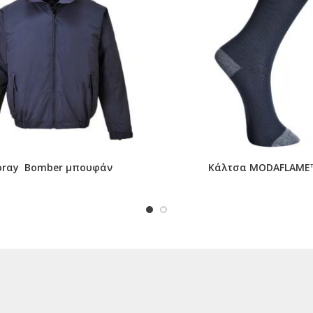
rαy Bomber μπουφάν
Κάλτσα MODAFLAME