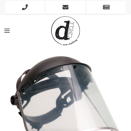
Phone
Mobile
Newslett
Icon
Icon
Icon