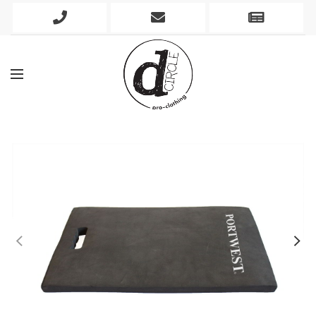
Phone
Mobile
Newslett
Icon
Icon
Icon