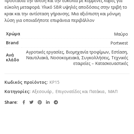
προστασία την άνεση και την ευκολία με κομμένες λαβές για
εύκολη μεταφορά. Υλικό SBR υψηλές αποδόσεις στην τριβή το
κρακ και την αντίσταση γήρανσης. Μια αξιόπιστη και μόνιμη
λύση για οποιαδήποτε επιφάνεια περιβάλλον
Χρώμα
Μαύρο
Brand
Portwest
Αγροτικές εργασίες, Βιομηχανία τροφίμων, Εστίαση,
Ανά
Ναυτιλιακά, Νοσοκομειακά, Συγκολλήσεις, Τεχνικές
κλάδο
εταιρείες – Κατασκευαστικές
Κωδικός προϊόντος:
KP15
Κατηγορίες:
Αξεσουάρ
,
Επιγονατίδες και Πατάκια
,
ΜΑΠ
Share