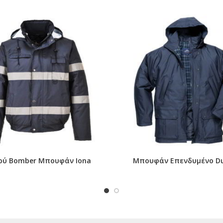
ρύ Bomber Μπουφάν Iona
Μπουφάν Επενδυμένο D