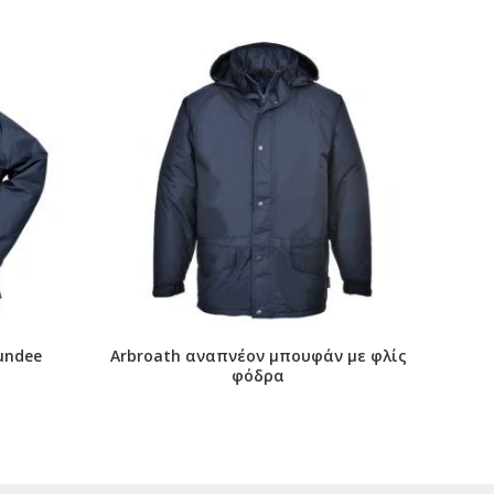
undee
Arbroath αναπνέον μπουφάν με φλίς
φόδρα