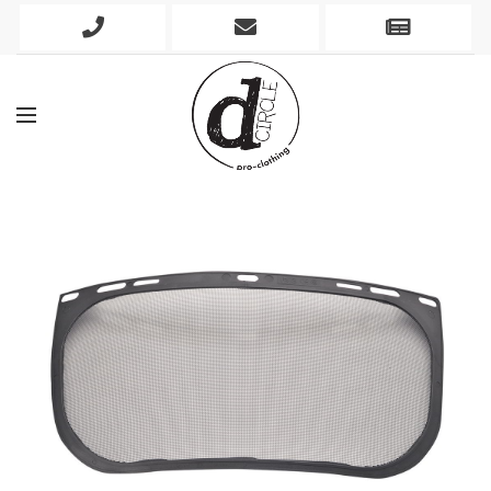
Phone
Mobile
Newslett
Icon
Icon
Icon