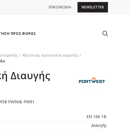
ΕΠΙΚΟΙΝΩΝΙΑ
NEWSLETTER
ΤΗΣΗ ΠΡΟΣΦΟΡΑΣ
α Κεφαλής
Αξεσουάρ προστασίας κεφαλής
ίδα
κή Διαυγής
 PW58 PW90& PW91
EN 166 1B
Διαυγής