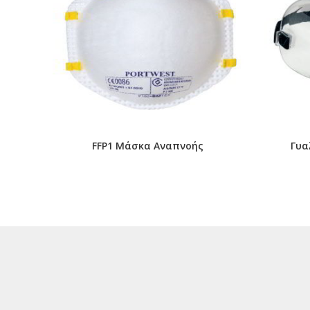
FFP1 Μάσκα Αναπνοής
Γυα