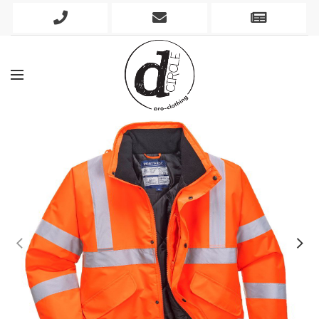
Phone
Mobile
Newslett
Icon
Icon
Icon