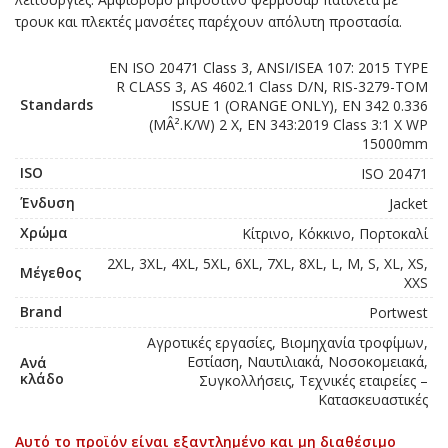
τρουκ και πλεκτές μανσέτες παρέχουν απόλυτη προστασία.
EN ISO 20471 Class 3, ANSI/ISEA 107: 2015 TYPE
R CLASS 3, AS 4602.1 Class D/N, RIS-3279-TOM
Standards
ISSUE 1 (ORANGE ONLY), EN 342 0.336
(MÂ².K/W) 2 X, EN 343:2019 Class 3:1 X WP
15000mm
ISO
ISO 20471
Ένδυση
Jacket
Χρώμα
Κίτρινο, Κόκκινο, Πορτοκαλί
2XL, 3XL, 4XL, 5XL, 6XL, 7XL, 8XL, L, M, S, XL, XS,
Μέγεθος
XXS
Brand
Portwest
Αγροτικές εργασίες, Βιομηχανία τροφίμων,
Εστίαση, Ναυτιλιακά, Νοσοκομειακά,
Ανά
κλάδο
Συγκολλήσεις, Τεχνικές εταιρείες –
Κατασκευαστικές
Αυτό το προϊόν είναι εξαντλημένο και μη διαθέσιμο