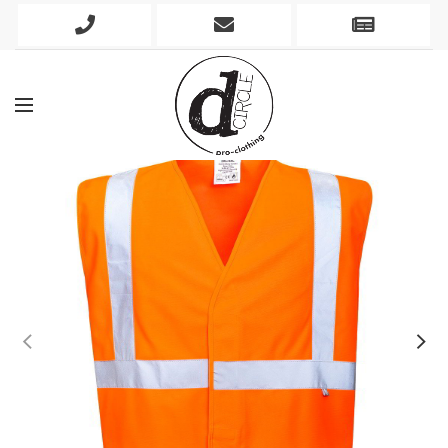
Phone
Mobile
Newslett
Icon
Icon
Icon