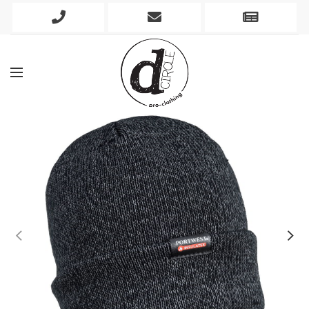
Phone
Mobile
Newslett
Icon
Icon
Icon