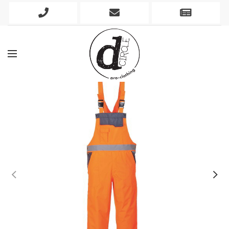
Phone
Mobile
Newslett
Icon
Icon
Icon