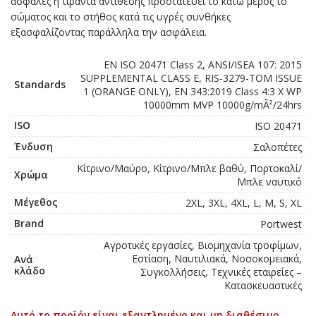
ασφαλές η τιράντα αντίθεσης προστατεύει το κάτω μέρος το
σώματος και το στήθος κατά τις υγρές συνθήκες
εξασφαλίζοντας παράλληλα την ασφάλεια.
EN ISO 20471 Class 2, ANSI/ISEA 107: 2015
SUPPLEMENTAL CLASS E, RIS-3279-TOM ISSUE
Standards
1 (ORANGE ONLY), EN 343:2019 Class 4:3 X WP
10000mm MVP 10000g/mÂ²/24hrs
ISO
ISO 20471
Ένδυση
Σαλοπέτες
Κίτρινο/Μαύρο, Κίτρινο/Μπλε βαθύ, Πορτοκαλί/
Χρώμα
Μπλε ναυτικό
Μέγεθος
2XL, 3XL, 4XL, L, M, S, XL
Brand
Portwest
Αγροτικές εργασίες, Βιομηχανία τροφίμων,
Εστίαση, Ναυτιλιακά, Νοσοκομειακά,
Ανά
κλάδο
Συγκολλήσεις, Τεχνικές εταιρείες –
Κατασκευαστικές
Αυτό το προϊόν είναι εξαντλημένο και μη διαθέσιμο