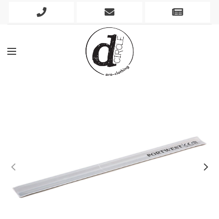
Phone
Mobile
Newslett
Icon
Icon
Icon