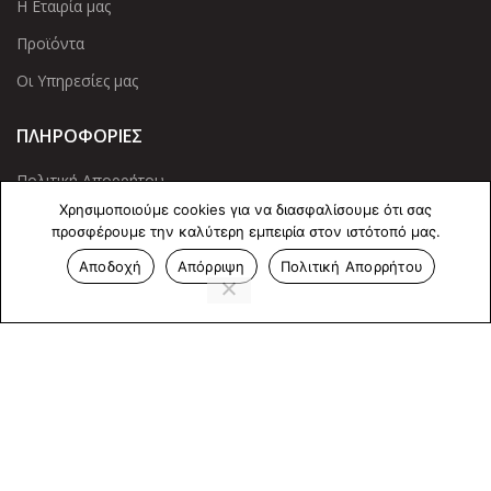
Η Εταιρία μας
Προϊόντα
Οι Υπηρεσίες μας
ΠΛΗΡΟΦΟΡΙΕΣ
Πολιτική Απορρήτου
Χρησιμοποιούμε cookies για να διασφαλίσουμε ότι σας
Cookies
προσφέρουμε την καλύτερη εμπειρία στον ιστότοπό μας.
Επικοινωνία
Αποδοχή
Απόρριψη
Πολιτική Απορρήτου
ΕΠΙΚΟΙΝΩΝΊΑ
Άντερσεν 12, Αθήνα 115 25
+30 210 2 207 853
info@dcircle.gr