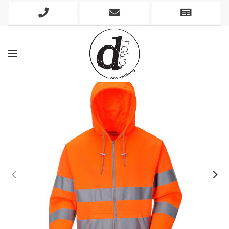
Phone
Mobile
Newslett
Icon
Icon
Icon