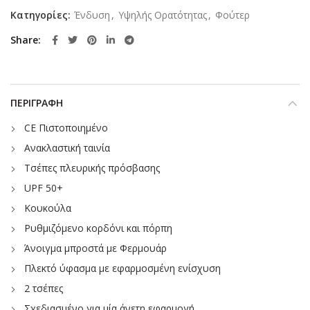
Κατηγορίες:
Ένδυση
,
Υψηλής Ορατότητας
,
Φούτερ
Share
ΠΕΡΙΓΡΑΦΉ
CE Πιστοποιημένο
Ανακλαστική ταινία
Τσέπες πλευρικής πρόσβασης
UPF 50+
Κουκούλα
Ρυθμιζόμενο κορδόνι και πόρπη
Άνοιγμα μπροστά με Φερμουάρ
Πλεκτό ύφασμα με εφαρμοσμένη ενίσχυση
2 τσέπες
Σχεδιασμένο για μία άνετη εφαρμογή