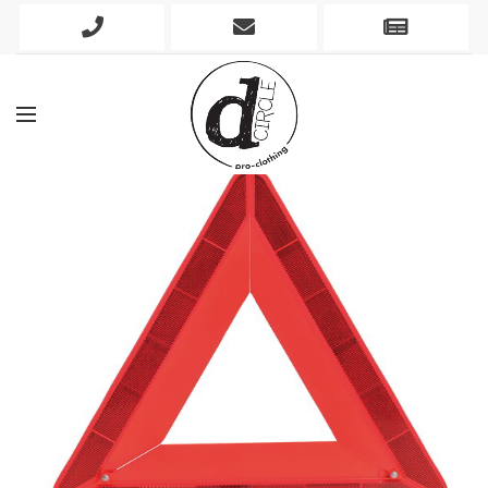
Phone
Mobile
Newslett
Icon
Icon
Icon