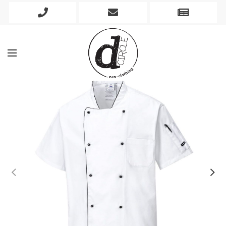
Phone
Mobile
Newslett
Icon
Icon
Icon