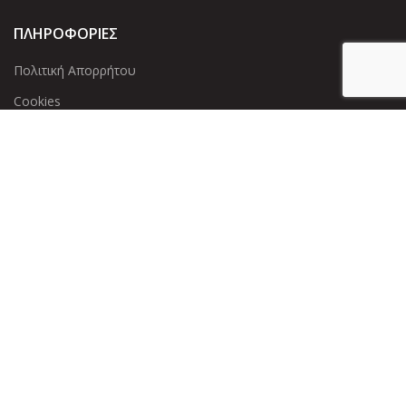
ΠΛΗΡΟΦΟΡΙΕΣ
Πολιτική Απορρήτου
Cookies
Επικοινωνία
ΕΠΙΚΟΙΝΩΝΊΑ
Άντερσεν 12, Αθήνα 115 25
+30 210 2 207 853
info@dcircle.gr
Copyright © 2022 Dcircle. All Rights Reserved.
Web Design &
development by web-idea.gr
Αριθμός Γ.Ε.ΜΗ
: 143600901000