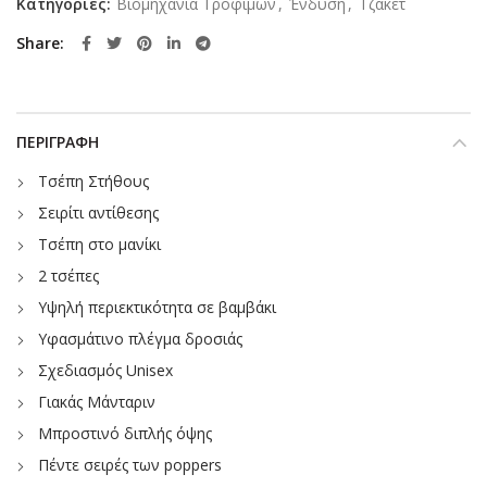
Κατηγορίες:
Βιομηχανία Τροφίμων
,
Ένδυση
,
Τζάκετ
Share
ΠΕΡΙΓΡΑΦΉ
Τσέπη Στήθους
Σειρίτι αντίθεσης
Τσέπη στο μανίκι
2 τσέπες
Υψηλή περιεκτικότητα σε βαμβάκι
Υφασμάτινο πλέγμα δροσιάς
Σχεδιασμός Unisex
Γιακάς Μάνταριν
Μπροστινό διπλής όψης
Πέντε σειρές των poppers