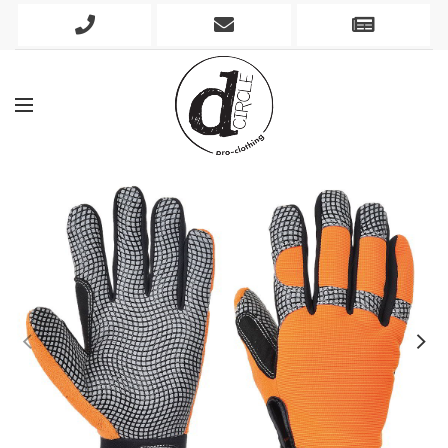
Phone
Mobile
Newslett
Icon
Icon
Icon